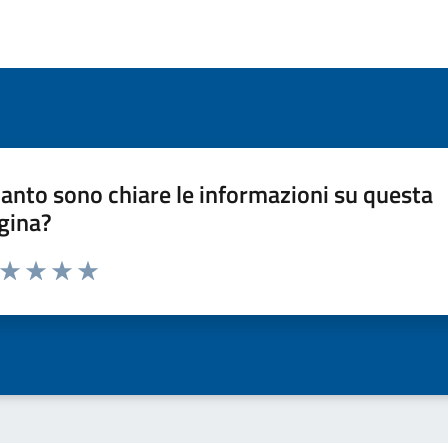
anto sono chiare le informazioni su questa
gina?
a da 1 a 5 stelle la pagina
ta 1 stelle su 5
Valuta 2 stelle su 5
Valuta 3 stelle su 5
Valuta 4 stelle su 5
Valuta 5 stelle su 5