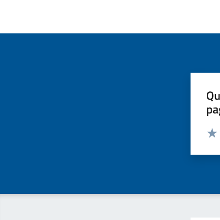
Qu
pa
Valut
Valu