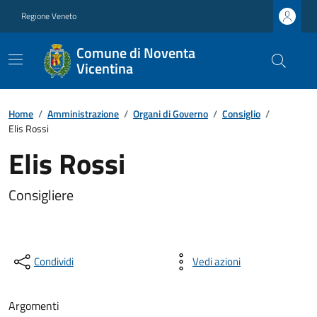
Regione Veneto
Comune di Noventa
Vicentina
Home
/
Amministrazione
/
Organi di Governo
/
Consiglio
/
Elis Rossi
Elis Rossi
Consigliere
Condividi
Vedi azioni
Argomenti