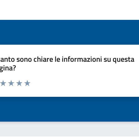
anto sono chiare le informazioni su questa
gina?
a da 1 a 5 stelle la pagina
ta 1 stelle su 5
Valuta 2 stelle su 5
Valuta 3 stelle su 5
Valuta 4 stelle su 5
Valuta 5 stelle su 5