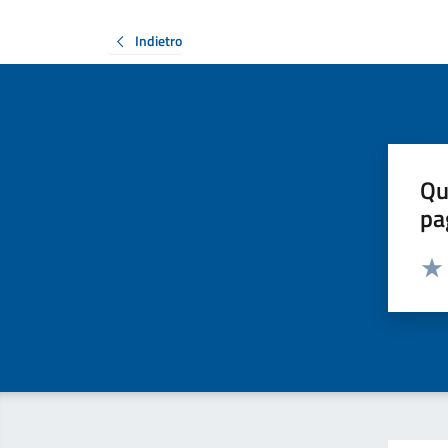
Indietro
Qu
pa
Valut
Valu