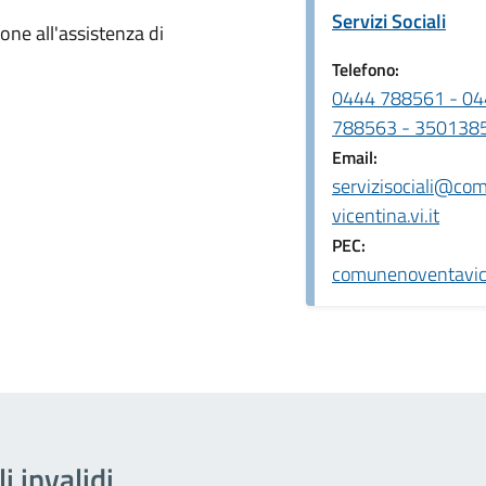
Servizi Sociali
ione all'assistenza di
Telefono:
0444 788561 - 04
788563 - 350138
Email:
servizisociali@co
vicentina.vi.it
PEC:
comunenoventavice
li invalidi