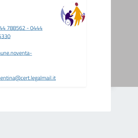
44 788562 - 0444
5330
mune.noventa-
ntina@cert.legalmail.it