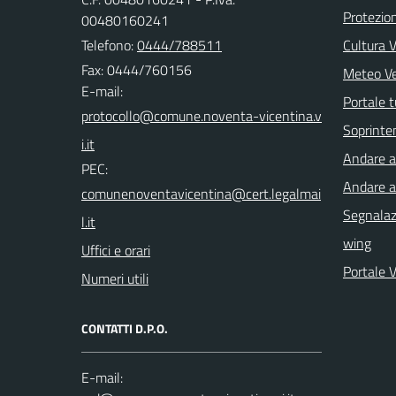
Protezion
00480160241
Telefono:
0444/788511
Cultura 
Fax: 0444/760156
Meteo V
E-mail:
Portale t
Soprinte
Andare a 
PEC:
Andare a
Segnalazi
wing
Uffici e orari
Portale 
Numeri utili
CONTATTI D.P.O.
E-mail: