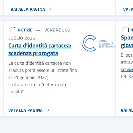
VAI ALLA PAGINA
VAI 
NOTIZIE
VENERDÌ, 03
N
Spazi
LUGLIO 2026
giova
Carta d’identità cartacea:
scadenza prorogata
E' pos
attra
La carta d'identità cartacea non
servi
scaduta potrà essere utilizzata fino
tel. 
al 31 gennaio 2027,
limitatamente a "determinate
finalità"
VAI ALLA PAGINA
VAI A