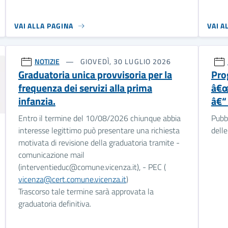
VAI ALLA PAGINA
VAI A
NOTIZIE
GIOVEDÌ, 30 LUGLIO 2026
Graduatoria unica provvisoria per la
Pro
frequenza dei servizi alla prima
â€œ
infanzia.
â€“
Entro il termine del 10/08/2026 chiunque abbia
Pubb
interesse legittimo può presentare una richiesta
delle
motivata di revisione della graduatoria tramite -
comunicazione mail
(interventieduc@comune.vicenza.it), - PEC (
vicenza@cert.comune.vicenza.it
)
Trascorso tale termine sarà approvata la
graduatoria definitiva.