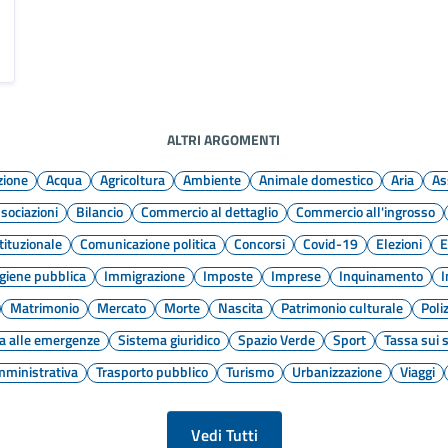
ALTRI ARGOMENTI
zione
Acqua
Agricoltura
Ambiente
Animale domestico
Aria
As
sociazioni
Bilancio
Commercio al dettaglio
Commercio all'ingrosso
tituzionale
Comunicazione politica
Concorsi
Covid-19
Elezioni
E
Igiene pubblica
Immigrazione
Imposte
Imprese
Inquinamento
I
Matrimonio
Mercato
Morte
Nascita
Patrimonio culturale
Poli
a alle emergenze
Sistema giuridico
Spazio Verde
Sport
Tassa sui s
mministrativa
Trasporto pubblico
Turismo
Urbanizzazione
Viaggi
Vedi Tutti