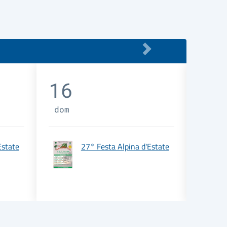
16
17
dom
lun
Estate
27° Festa Alpina d'Estate