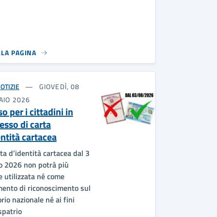
LLA PAGINA
OTIZIE
GIOVEDÌ, 08
AIO 2026
o per i cittadini in
esso di carta
entità cartacea
ta d’identità cartacea dal 3
o 2026 non potrà più
e utilizzata né come
ento di riconoscimento sul
orio nazionale né ai fini
spatrio