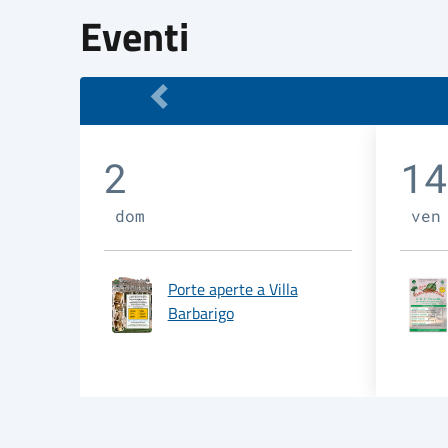
Eventi
2
14
dom
ven
Porte aperte a Villa
Barbarigo