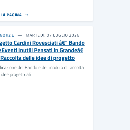
LLA PAGINA
NOTIZIE
MARTEDÌ, 07 LUGLIO 2026
getto Cardini Rovesciati â€“ Bando
Eventi Inutili Pensati in Grandeâ€
 Raccolta delle idee di progetto
licazione del Bando e del modulo di raccolta
 idee progettuali