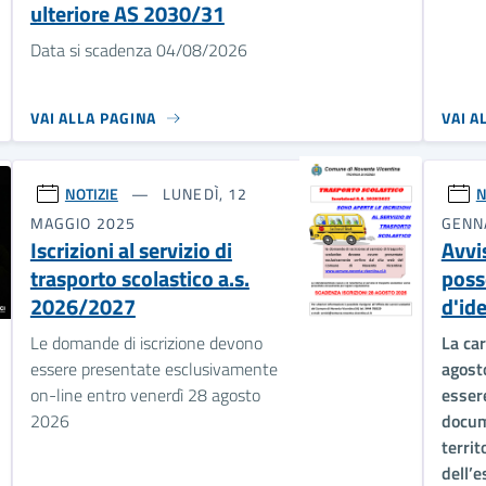
ulteriore AS 2030/31
Data si scadenza 04/08/2026
VAI ALLA PAGINA
VAI A
NOTIZIE
LUNEDÌ, 12
N
MAGGIO 2025
GENN
Iscrizioni al servizio di
Avvis
trasporto scolastico a.s.
poss
2026/2027
d'id
Le domande di iscrizione devono
La car
essere presentate esclusivamente
agost
on-line entro venerdì 28 agosto
esser
2026
docum
territ
dell’e