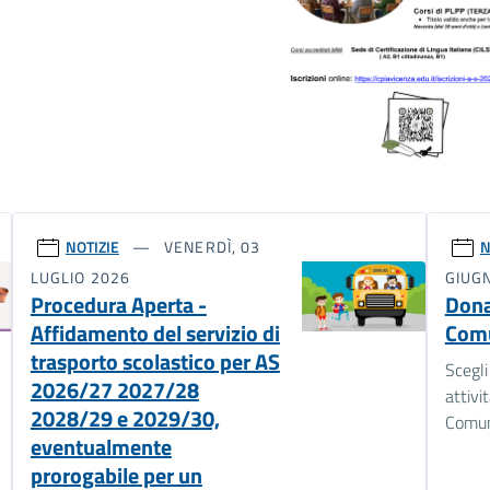
NOTIZIE
VENERDÌ, 03
N
LUGLIO 2026
GIUG
Procedura Aperta -
Dona 
Affidamento del servizio di
Com
trasporto scolastico per AS
Scegli
2026/27 2027/28
attivi
2028/29 e 2029/30,
Comu
eventualmente
prorogabile per un