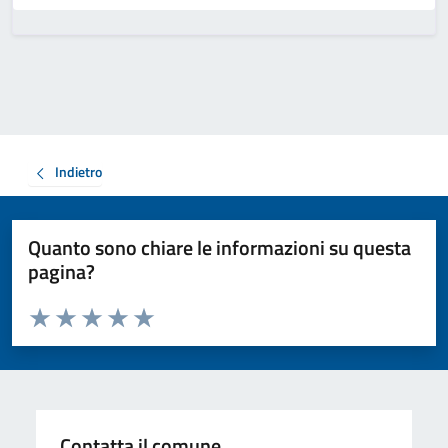
Indietro
Quanto sono chiare le informazioni su questa
pagina?
Valuta da 1 a 5 stelle la pagina
Valuta 1 stelle su 5
Valuta 2 stelle su 5
Valuta 3 stelle su 5
Valuta 4 stelle su 5
Valuta 5 stelle su 5
Contatta il comune