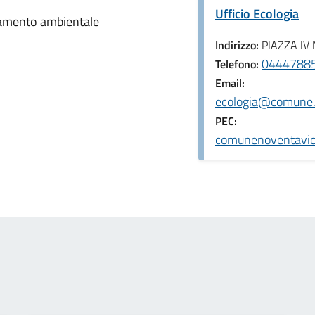
Ufficio Ecologia
inamento ambientale
Indirizzo:
PIAZZA IV
044478851
Telefono:
Email:
ecologia@comune.n
PEC:
comunenoventavice