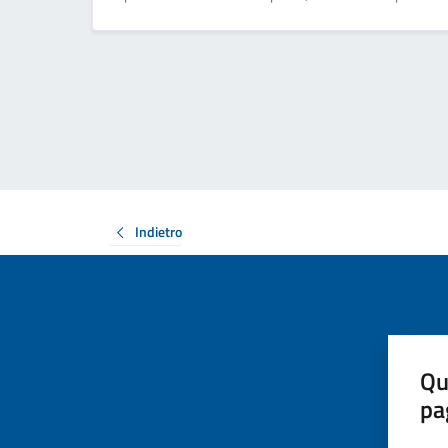
Indietro
Qu
pa