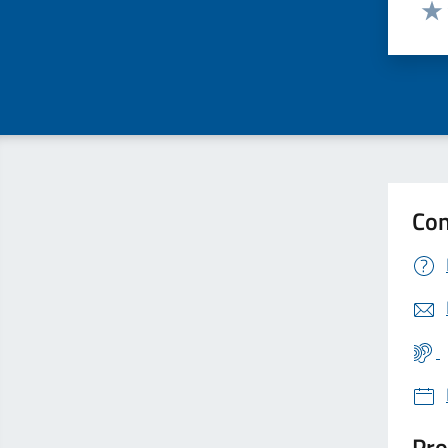
Valut
Valu
Con
Pro