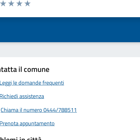
a da 1 a 5 stelle la pagina
ta 1 stelle su 5
Valuta 2 stelle su 5
Valuta 3 stelle su 5
Valuta 4 stelle su 5
Valuta 5 stelle su 5
tatta il comune
Leggi le domande frequenti
Richiedi assistenza
Chiama il numero 0444/788511
Prenota appuntamento
blemi in città