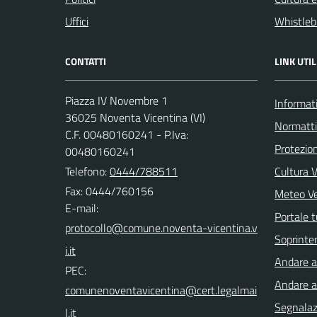
Uffici
Whistleb
CONTATTI
LINK UTIL
Piazza IV Novembre 1
Informati
36025 Noventa Vicentina (VI)
Normatt
C.F. 00480160241 - P.Iva:
Protezion
00480160241
Telefono:
0444/788511
Cultura 
Fax: 0444/760156
Meteo V
E-mail:
Portale t
Soprinte
Andare a 
PEC:
Andare a
Segnalazi