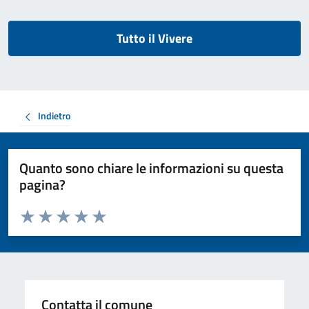
Tutto il Vivere
Indietro
Quanto sono chiare le informazioni su questa
pagina?
Valuta da 1 a 5 stelle la pagina
Valuta 1 stelle su 5
Valuta 2 stelle su 5
Valuta 3 stelle su 5
Valuta 4 stelle su 5
Valuta 5 stelle su 5
Contatta il comune