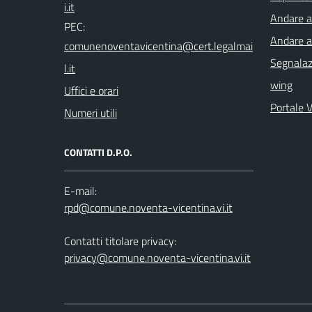
Andare a 
PEC:
Andare a
Segnalazi
wing
Uffici e orari
Portale 
Numeri utili
CONTATTI D.P.O.
E-mail:
Contatti titolare privacy:
privacy@comune.noventa-vicentina.vi.it