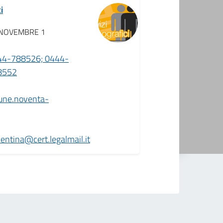
i
 NOVEMBRE 1
44-788526; 0444-
8552
une.noventa-
ntina@cert.legalmail.it