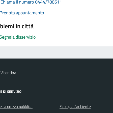
Chiama il numero 0444/788511
Prenota appuntamento
blemi in città
Segnala disservizio
Vicentina
E DI SERVIZIO
 e sicurezza pubblica
Ecologia Ambiente