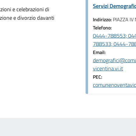
Servizi Demografic
zioni e celebrazioni di
zione e divorzio davanti
Indirizzo:
PIAZZA IV
Telefono:
0444-788553; 04
788533; 0444-78
Email:
demografici@com
vicentina.vi.it
PEC:
comunenoventavice