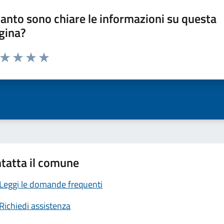
anto sono chiare le informazioni su questa
gina?
a da 1 a 5 stelle la pagina
ta 1 stelle su 5
Valuta 2 stelle su 5
Valuta 3 stelle su 5
Valuta 4 stelle su 5
Valuta 5 stelle su 5
tatta il comune
Leggi le domande frequenti
Richiedi assistenza