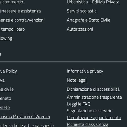
e commercio
Urbanistica - Edilizia Privata
benessere e assistenza
Servizi scolastici
finanze e contravvenzioni
Anagrafe e Stato Civile
e tempo libero
Autorizzazioni
lowing
I
va Policy
Informativa privacy
iva
Note legali
e civile
Dichiarazione di accessibilità
Amministrazione trasparente
Veneto
Leggi le FAQ
eneto
Segnalazione disservizio
urismo Provincia di Vicenza
Prenotazione appuntamento
Richiesta d'assistenza
ndenza belle arti e paesaggio