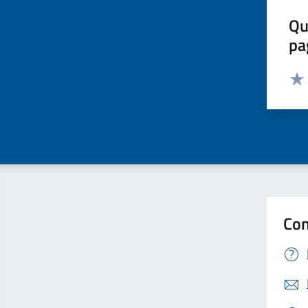
Qu
pa
Valut
Valu
Con