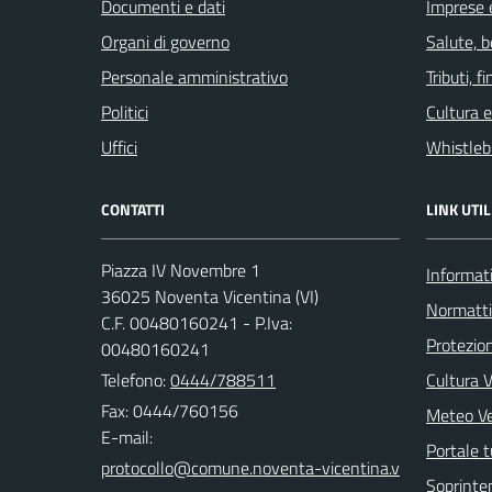
Documenti e dati
Imprese 
Organi di governo
Salute, 
Personale amministrativo
Tributi, 
Politici
Cultura 
Uffici
Whistleb
CONTATTI
LINK UTIL
Piazza IV Novembre 1
Informati
36025 Noventa Vicentina (VI)
Normatt
C.F. 00480160241 - P.Iva:
Protezion
00480160241
Telefono:
0444/788511
Cultura 
Fax: 0444/760156
Meteo V
E-mail:
Portale t
Soprinte