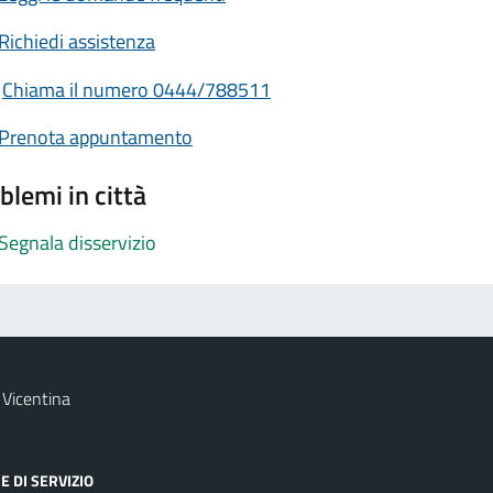
Richiedi assistenza
Chiama il numero 0444/788511
Prenota appuntamento
blemi in città
Segnala disservizio
Vicentina
E DI SERVIZIO