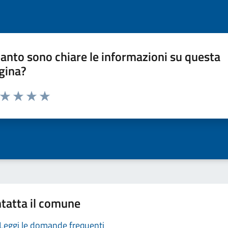
anto sono chiare le informazioni su questa
gina?
a da 1 a 5 stelle la pagina
ta 1 stelle su 5
Valuta 2 stelle su 5
Valuta 3 stelle su 5
Valuta 4 stelle su 5
Valuta 5 stelle su 5
tatta il comune
Leggi le domande frequenti