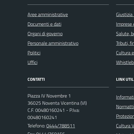
Aree amministrative
Giustizia
Documenti e dati
Imprese 
Organi di governo
Salute, 
Personale amministrativo
Tributi, 
Politici
Cultura 
Uffici
Whistleb
CONTATTI
LINK UTIL
Piazza IV Novembre 1
Informati
36025 Noventa Vicentina (VI)
Normatt
C.F. 00480160241 - P.Iva:
Protezion
00480160241
Telefono:
0444/788511
Cultura 