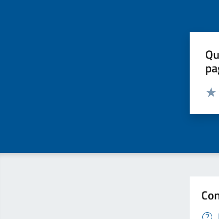
Qu
pa
Valut
Valu
Con