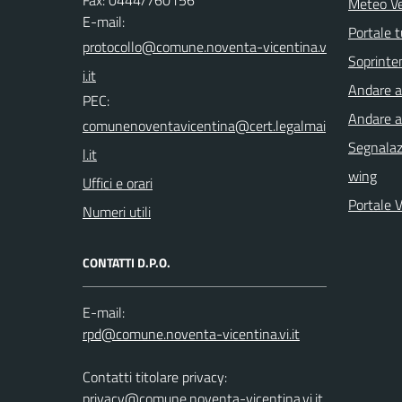
Fax: 0444/760156
Meteo V
E-mail:
Portale t
Soprinte
Andare a 
PEC:
Andare a
Segnalazi
wing
Uffici e orari
Portale 
Numeri utili
CONTATTI D.P.O.
E-mail:
Contatti titolare privacy:
privacy@comune.noventa-vicentina.vi.it