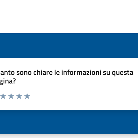
anto sono chiare le informazioni su questa
gina?
a da 1 a 5 stelle la pagina
ta 1 stelle su 5
Valuta 2 stelle su 5
Valuta 3 stelle su 5
Valuta 4 stelle su 5
Valuta 5 stelle su 5