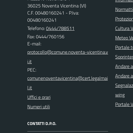
36025 Noventa Vicentina (VI)
Normatt
C.F. 00480160241 - P.Iva:
Protezion
00480160241
Telefono:
0444/788511
Cultura 
Fax: 0444/760156
Meteo V
E-mail:
Portale t
Soprinte
Andare a 
PEC:
Andare a
Segnalazi
wing
Uffici e orari
Portale 
Numeri utili
CONTATTI D.P.O.