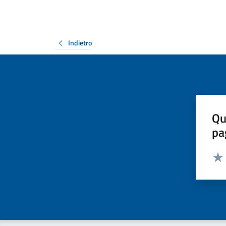
Indietro
Qu
pa
Valut
Valu