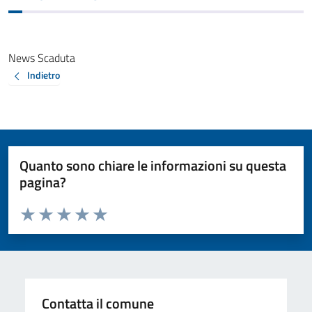
News Scaduta
Indietro
Quanto sono chiare le informazioni su questa
pagina?
Valuta da 1 a 5 stelle la pagina
Valuta 1 stelle su 5
Valuta 2 stelle su 5
Valuta 3 stelle su 5
Valuta 4 stelle su 5
Valuta 5 stelle su 5
Contatta il comune