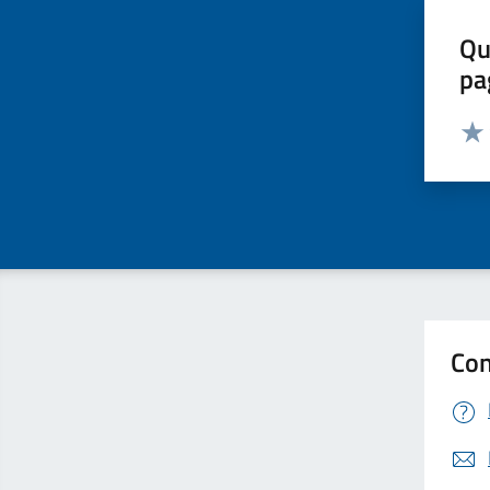
Qu
pa
Valut
Valu
Con