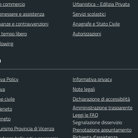
e commercio
Urbanistica - Edilizia Privata
benessere e assistenza
Servizi scolastici
finanze e contravvenzioni
Anagrafe e Stato Civile
e tempo libero
Autorizzazioni
lowing
I
va Policy
Informativa privacy
iva
Note legali
e civile
Dichiarazione di accessibilità
Amministrazione trasparente
Veneto
Leggi le FAQ
eneto
Segnalazione disservizio
urismo Provincia di Vicenza
Prenotazione appuntamento
Richiesta d'assistenza