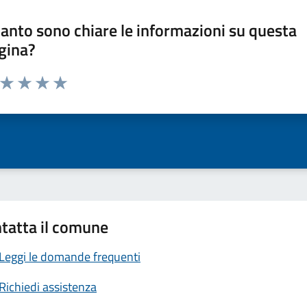
anto sono chiare le informazioni su questa
gina?
a da 1 a 5 stelle la pagina
ta 1 stelle su 5
Valuta 2 stelle su 5
Valuta 3 stelle su 5
Valuta 4 stelle su 5
Valuta 5 stelle su 5
tatta il comune
Leggi le domande frequenti
Richiedi assistenza