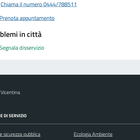
Chiama il numero 0444/788511
Prenota appuntamento
blemi in città
Segnala disservizio
Vicentina
E DI SERVIZIO
 e sicurezza pubblica
Ecologia Ambiente