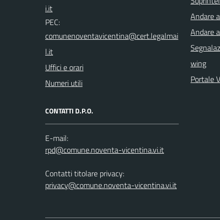
Soprinte
Andare a 
PEC:
Andare a
Segnalazi
wing
Uffici e orari
Portale 
Numeri utili
CONTATTI D.P.O.
E-mail:
Contatti titolare privacy:
privacy@comune.noventa-vicentina.vi.it