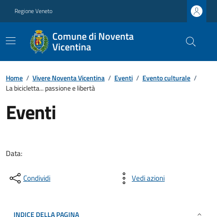
Regione Veneto
Comune di Noventa
Vicentina
Home
/
Vivere Noventa Vicentina
/
Eventi
/
Evento culturale
/
La bicicletta... passione e libertà
Eventi
Data:
Condividi
Vedi azioni
INDICE DELLA PAGINA