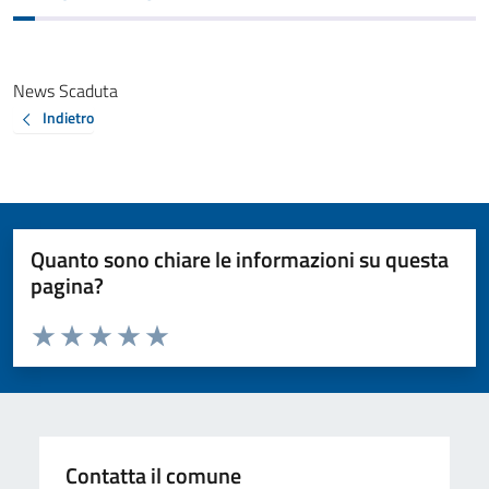
News Scaduta
Indietro
Quanto sono chiare le informazioni su questa
pagina?
Valuta da 1 a 5 stelle la pagina
Valuta 1 stelle su 5
Valuta 2 stelle su 5
Valuta 3 stelle su 5
Valuta 4 stelle su 5
Valuta 5 stelle su 5
Contatta il comune