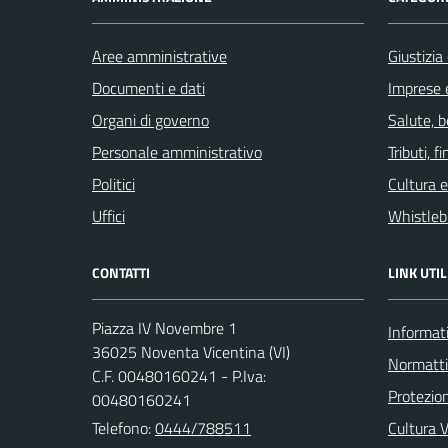
Aree amministrative
Giustizia
Documenti e dati
Imprese 
Organi di governo
Salute, 
Personale amministrativo
Tributi, 
Politici
Cultura 
Uffici
Whistleb
CONTATTI
LINK UTIL
Piazza IV Novembre 1
Informati
36025 Noventa Vicentina (VI)
Normatt
C.F. 00480160241 - P.Iva:
Protezion
00480160241
Telefono:
0444/788511
Cultura 