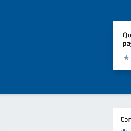
Qu
pa
Valut
Valu
Con