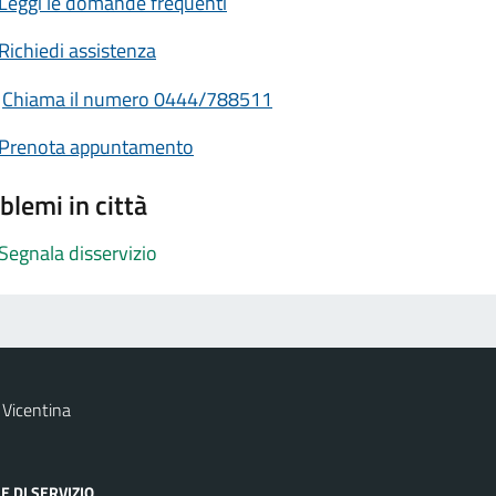
Leggi le domande frequenti
Richiedi assistenza
Chiama il numero 0444/788511
Prenota appuntamento
blemi in città
Segnala disservizio
Vicentina
E DI SERVIZIO