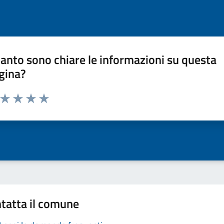
anto sono chiare le informazioni su questa
gina?
a da 1 a 5 stelle la pagina
ta 1 stelle su 5
Valuta 2 stelle su 5
Valuta 3 stelle su 5
Valuta 4 stelle su 5
Valuta 5 stelle su 5
tatta il comune