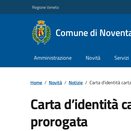
Regione Veneto
Comune di Noventa
Amministrazione
Novità
Servizi
Home
/
Novità
/
Notizie
/
Carta d’identità car
Carta d’identità 
prorogata