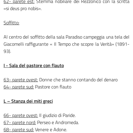
62- parete est:
Stemma nobiliare dei Rezzonico con la scritta
«si deus pro nobis».
Soffitto:
Al centro del soffitto della sala Paradiso campeggia una tela del
Giacomelli raffigu­rante « Il Tempo che scopre la Verità» (1891-
93).
I - Sala del pastore con flauto
63- parete ovest:
Donne che stanno contando del denaro
64- parete sud:
Pastore con flauto
L – Stanza dei miti greci
66- parete ovest:
Il giudizio di Paride.
67- parete nord:
Perseo e Andromeda.
68- parete sud:
Venere e Adone.