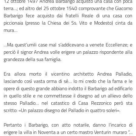
12 ottobre 1497 Andrea Barbarigo acquistò una casa con poca
terra…; ed altro del 25 ottobre 1540 comprovante che Giacomo
Barbarigo fece acquisto dai fratelli Reale di una casa con
piccionaia (presso la Chiesa dei Ss. Vito e Modesto) cinta da
mura…
…Ma quest’umili case mal s’addicevano a venete Eccellenze; e
perciò il signor Andrea volle erigere un palazzo rispondente alla
grandezza della sua famiglia.
Era allora morto il vicentino architetto Andrea Palladio,
lasciando così vasta orma di sé… Io mi credo che la fama e le
opere di questo grande abbiano indotto il Barbarigo ad edificarlo
in quello stile e ne commettesse il disegno ad un allievo dello
stesso Palladio… nel catastico di Casa Rezzonico però sta
scritto: «Un palazzo disegno del Palladio in quattro soleri».
Pertanto i Barbarigo, con atto notarile, danno l’incarico di
erigere la villa in Noventa a un certo mastro Venturin muraro “…