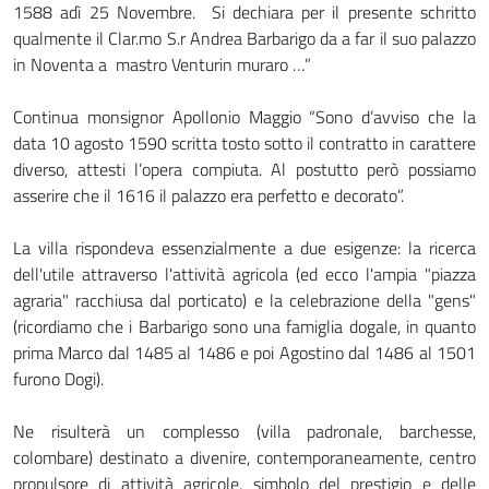
1588 adì 25 Novembre. Si dechiara per il presente schritto
qualmente il Clar.mo S.r Andrea Barbarigo da a far il suo palazzo
in Noventa a mastro Venturin muraro …”
Continua monsignor Apollonio Maggio “Sono d’avviso che la
data 10 agosto 1590 scritta tosto sotto il contratto in carattere
diverso, attesti l’opera compiuta. Al postutto però possiamo
asserire che il 1616 il palazzo era perfetto e decorato”.
La villa rispondeva essenzialmente a due esigenze: la ricerca
dell'utile attraverso l'attività agricola (ed ecco l'ampia "piazza
agraria" racchiusa dal porticato) e la celebrazione della "gens"
(ricordiamo che i Barbarigo sono una famiglia dogale, in quanto
prima Marco dal 1485 al 1486 e poi Agostino dal 1486 al 1501
furono Dogi).
Ne risulterà un complesso (villa padronale, barchesse,
colombare) destinato a divenire, contemporaneamente, centro
propulsore di attività agricole, simbolo del prestigio e delle