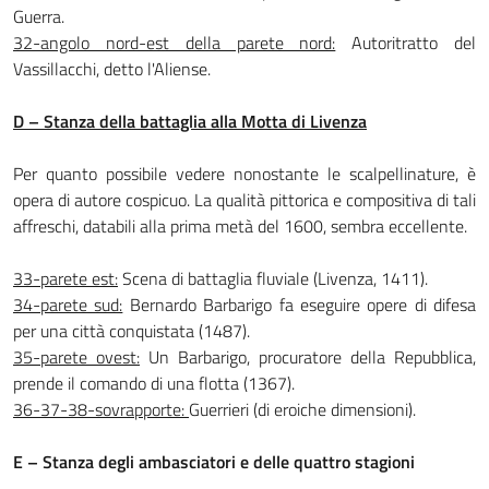
Guerra.
32-angolo nord-est della parete nord:
Autoritratto del
Vassillacchi, detto l'A­liense.
D – Stanza della battaglia alla Motta di Livenza
Per quanto possibile vedere nonostante le scalpellina­ture, è
opera di autore cospicuo. La qualità pittorica e compositiva di tali
affreschi, databili alla prima metà del 1600, sembra eccellente.
33-parete est:
Scena di battaglia fluviale (Livenza, 1411).
34-parete sud:
Bernardo Barbarigo fa eseguire opere di difesa
per una città conquistata (1487).
35-parete ovest:
Un Barbarigo, procuratore della Repub­blica,
prende il comando di una flotta (1367).
36-37-38-sovrapporte:
Guerrieri (di eroiche dimensioni).
E – Stanza degli ambasciatori e delle quattro stagioni