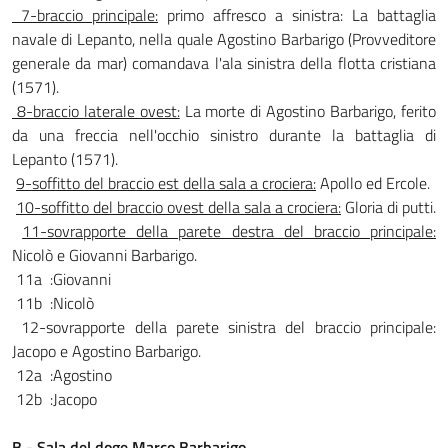
7-braccio princi­pale:
primo affresco a sinistra: La battaglia
navale di Lepanto, nella quale Agostino Barbarigo (Provveditore
generale da mar) comandava l'ala sinistra della flotta cristiana
(1571).
8-braccio laterale ovest:
La morte di Agostino Barbarigo, ferito
da una freccia nell'occhio sinistro du­rante la battaglia di
Lepanto (1571).
9-soffitto del braccio est della sala a crociera:
Apollo ed Ercole.
10-soffitto del braccio ovest della sala a crociera:
Gloria di putti.
11-sovrapporte della parete destra del braccio principale:
Nicolò e Giovanni Barbarigo.
11a :Giovanni
11b :Nicolò
12-sovrapporte della parete sinistra del braccio principale:
Jacopo e Agostino Barbarigo.
12a :Agostino
12b :Jacopo
B - Sala del doge Marco Barbari­go