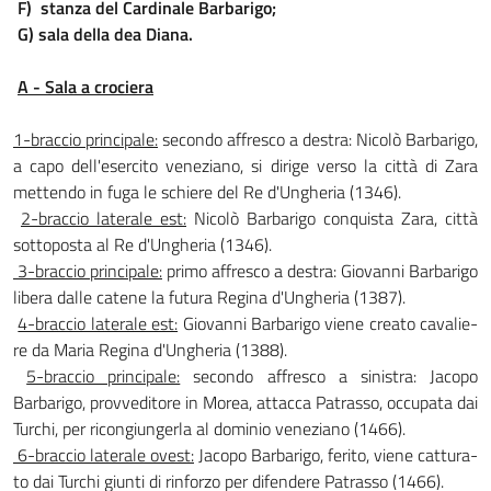
F) stanza del Cardinale Barbarigo;
G) sala della dea Diana.
A - Sala a crociera
1-braccio princi­pale:
secondo affresco a destra: Nicolò Barbarigo,
a capo dell'esercito veneziano, si dirige verso la città di Zara
mettendo in fuga le schiere del Re d'Un­gheria (1346).
2-braccio laterale est:
Nicolò Barbarigo conquista Zara, città
sottoposta al Re d'Un­gheria (1346).
3-braccio principale:
primo affresco a destra: Giovanni Barbarigo
libera dalle catene la futura Regina d'Ungheria (1387).
4-braccio laterale est:
Giovanni Barbarigo viene creato cavalie­
re da Maria Regina d'Ungheria (1388).
5-braccio prin­cipale:
secondo affresco a sinistra: Jacopo
Barbarigo, provveditore in Mo­rea, attacca Patrasso, occupata dai
Tur­chi, per ricongiungerla al dominio vene­ziano (1466).
6-braccio laterale ovest:
Jacopo Barbarigo, ferito, viene cattura­
to dai Turchi giunti di rinforzo per di­fendere Patrasso (1466).