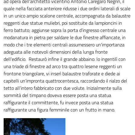
ad opera dell'architetto vicentino Antonio Caregaro Negrin, il
quale nella facciata anteriore ridusse i due ordini laterali di scale
in un unico ampio scalone centrale, accompagnata da balaustre
reggenti due statue muliebri, poi sostituite da lampioncini in
ferro battuto; aggiunse sopra la porta d’ingresso centrale una
modanatura in pietra per saldare le due finestre affiancate, in
modo che i tre elementi centrali assumessero un'importanza
adeguata alle notevoli dimensioni della lunga fronte
dell'edificio.
Restaurò infine il grande abbaino: lo ingentilì con
una triade di finestre ad arco tra quattro lesene reggenti un
frontone triangolare, vi inserì balaustre traforate e diede ai
capitelli un’impronta quattrocentesca, raccordando il rialzo del
tetto all’intero fabbricato con due volute. Inizialmente sulla
sommità del timpano doveva essere posta una statua
raffigurante il committente, fu invece posta una statua
raffigurante una figura femminile con un frutto in mano.