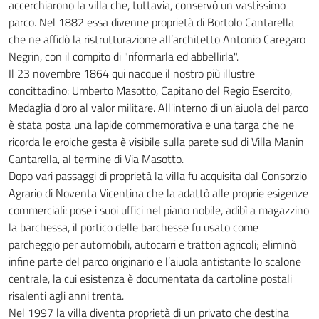
accerchiarono la villa che, tuttavia, conservò un vastissimo
parco. Nel 1882 essa divenne proprietà di Bortolo Cantarella
che ne affidò la ristrutturazione all’architetto Antonio Caregaro
Negrin, con il compito di "riformarla ed abbellirla".
Il 23 novembre 1864 qui nacque il nostro più illustre
concittadino: Umberto Masotto, Capitano del Regio Esercito,
Medaglia d'oro al valor militare. All'interno di un'aiuola del parco
è stata posta una lapide commemorativa e una targa che ne
ricorda le eroiche gesta è visibile sulla parete sud di Villa Manin
Cantarella, al termine di Via Masotto.
Dopo vari passaggi di proprietà la villa fu acquisita dal Consorzio
Agrario di Noventa Vicentina che la adattò alle proprie esigenze
commerciali: pose i suoi uffici nel piano nobile, adibì a magazzino
la barchessa, il portico delle barchesse fu usato come
parcheggio per automobili, autocarri e trattori agricoli; eliminò
infine parte del parco originario e l’aiuola antistante lo scalone
centrale, la cui esistenza è documentata da cartoline postali
risalenti agli anni trenta.
Nel 1997 la villa diventa proprietà di un privato che destina