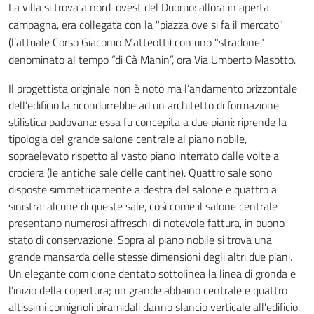
La villa si trova a nord-ovest del Duomo: allora in aperta
campagna, era collegata con la "piazza ove si fa il mercato"
(l’attuale Corso Giacomo Matteotti) con uno "stradone"
denominato al tempo “di Cà Manin”, ora Via Umberto Masotto.
Il progettista originale non è noto ma l’andamento orizzontale
dell’edificio la ricondurrebbe ad un architetto di formazione
stilistica padovana: essa fu concepita a due piani: riprende la
tipologia del grande salone centrale al piano nobile,
sopraelevato rispetto al vasto piano interrato dalle volte a
crociera (le antiche sale delle cantine). Quattro sale sono
disposte simmetricamente a destra del salone e quattro a
sinistra: alcune di queste sale, così come il salone centrale
presentano numerosi affreschi di notevole fattura, in buono
stato di conservazione. Sopra al piano nobile si trova una
grande mansarda delle stesse dimensioni degli altri due piani.
Un elegante cornicione dentato sottolinea la linea di gronda e
l’inizio della copertura; un grande abbaino centrale e quattro
altissimi comignoli piramidali danno slancio verticale all’edificio.