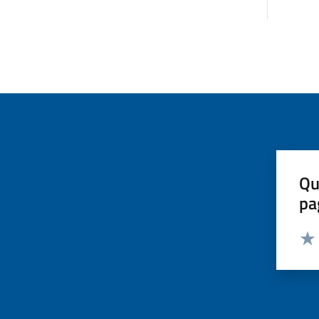
Qu
pa
Valut
Valu