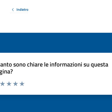
Indietro
anto sono chiare le informazioni su questa
gina?
a da 1 a 5 stelle la pagina
ta 1 stelle su 5
Valuta 2 stelle su 5
Valuta 3 stelle su 5
Valuta 4 stelle su 5
Valuta 5 stelle su 5