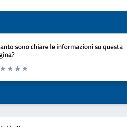
anto sono chiare le informazioni su questa
gina?
a da 1 a 5 stelle la pagina
ta 1 stelle su 5
Valuta 2 stelle su 5
Valuta 3 stelle su 5
Valuta 4 stelle su 5
Valuta 5 stelle su 5