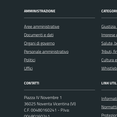
AMMINISTRAZIONE
CATEGORI
Aree amministrative
Giustizia
Documenti e dati
Imprese 
Organi di governo
Salute, 
Personale amministrativo
Tributi, 
Politici
Cultura 
Uffici
Whistleb
CONTATTI
LINK UTIL
Piazza IV Novembre 1
Informati
36025 Noventa Vicentina (VI)
Normatt
C.F. 00480160241 - P.Iva:
Protezion
00480160241