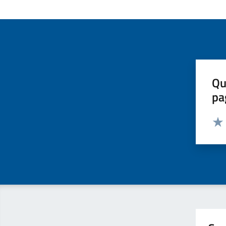
Qu
pa
Valut
Valu