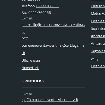
Telefono:
0444/788511
Cultura 
Fax: 0444/760156
Meteo V
E-mail:
Portale t
Soprinte
Andare a 
PEC:
Andare a
Segnalazi
wing
Uffici e orari
Portale 
Numeri utili
CONTATTI D.P.O.
E-mail: