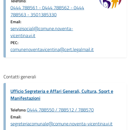
Telefono:
0444 788561 - 0444 788562 - 0444
788563 - 3501385330
Email:
servizisociali@comune.noventa-
vicentina.vi.it
PEC:
comunenoventavicentina@cert.legalmail.it
Contatti generali
Ufficio Segreteria e Affari Generali, Cultura, Sport e
Manifestazioni
0444 788550 / 788512 / 788570
Telefono:
Email:
segreteriacomunale@comune.noventa-vicentina.vi.it