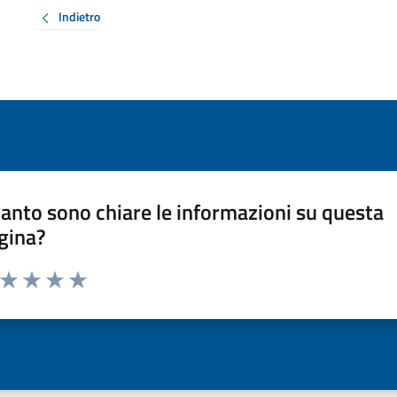
Indietro
anto sono chiare le informazioni su questa
gina?
a da 1 a 5 stelle la pagina
ta 1 stelle su 5
Valuta 2 stelle su 5
Valuta 3 stelle su 5
Valuta 4 stelle su 5
Valuta 5 stelle su 5