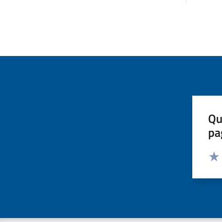
Qu
pa
Valut
Valu