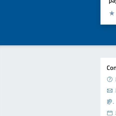
pa
Valut
Valu
Con