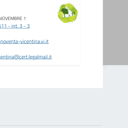
 NOVEMBRE 1
1 - int. 3 - 3
oventa-vicentina.vi.it
ntina@cert.legalmail.it