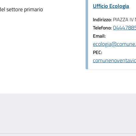
Ufficio Ecologia
 del settore primario
Indirizzo:
PIAZZA IV
044478851
Telefono:
Email:
ecologia@comune.n
PEC:
comunenoventavice