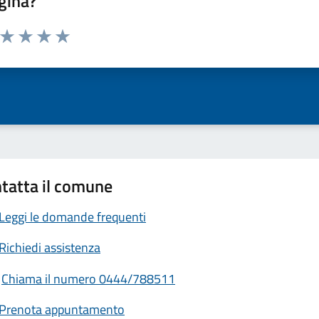
gina?
a da 1 a 5 stelle la pagina
ta 1 stelle su 5
Valuta 2 stelle su 5
Valuta 3 stelle su 5
Valuta 4 stelle su 5
Valuta 5 stelle su 5
tatta il comune
Leggi le domande frequenti
Richiedi assistenza
Chiama il numero 0444/788511
Prenota appuntamento