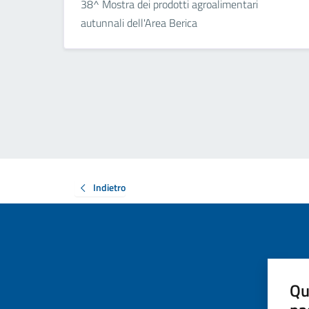
38^ Mostra dei prodotti agroalimentari
autunnali dell'Area Berica
Indietro
Qu