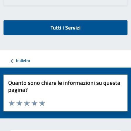
Tutti i Servizi
Indietro
Quanto sono chiare le informazioni su questa
pagina?
Valuta da 1 a 5 stelle la pagina
Valuta 1 stelle su 5
Valuta 2 stelle su 5
Valuta 3 stelle su 5
Valuta 4 stelle su 5
Valuta 5 stelle su 5