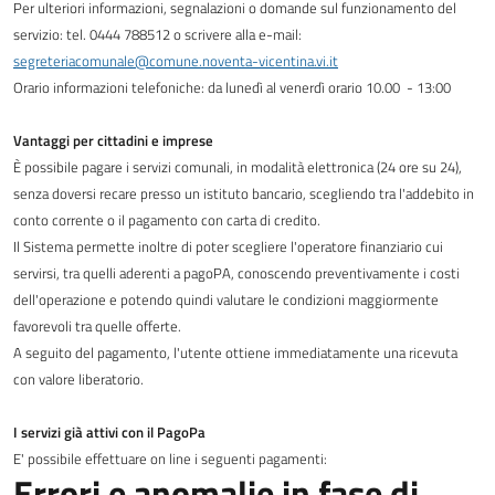
Per ulteriori informazioni, segnalazioni o domande sul funzionamento del
servizio: tel. 0444 788512 o scrivere alla e-mail:
segreteriacomunale@comune.noventa-vicentina.vi.it
Orario informazioni telefoniche: da lunedì al venerdì orario 10.00 - 13:00
Vantaggi per cittad
ini e imprese
È possibile pagare i servizi comunali, in modalità elettronica (24 ore su 24),
senza doversi recare presso un istituto bancario, scegliendo tra l'addebito in
conto corrente o il pagamento con carta di credito.
Il Sistema permette inoltre di poter scegliere l'operatore finanziario cui
servirsi, tra quelli aderenti a pagoPA, conoscendo preventivamente i costi
dell'operazione e potendo quindi valutare le condizioni maggiormente
favorevoli tra quelle offerte.
A seguito del pagamento, l'utente ottiene immediatamente una ricevuta
con valore liberatorio.
I servizi già attivi
con il PagoPa
E' possibile effettuare on line i seguenti pagamenti:
Errori e anomalie in fase di