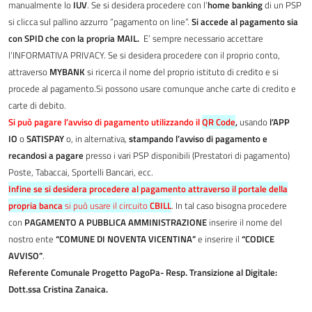
manualmente lo
IUV
. Se si desidera procedere con l’
home banking
di un PSP
si clicca sul pallino azzurro “pagamento on line”.
Si accede al pagamento sia
con SPID che con la propria MAIL.
E’ sempre necessario accettare
l’INFORMATIVA PRIVACY. Se si desidera procedere con il proprio conto,
attraverso
MYBANK
si ricerca il nome del proprio istituto di credito e si
procede al pagamento.Si possono usare comunque anche carte di credito e
carte di debito.
Si può pagare l’avviso di pagamento utilizzando il
QR Code
,
usando
l’APP
IO
o
SATISPAY
o, in alternativa,
stampando l’avviso di pagamento e
recandosi a pagare
presso i vari PSP disponibili (Prestatori di pagamento)
Poste, Tabaccai, Sportelli Bancari, ecc.
Infine se si desidera procedere al pagamento attraverso il portale della
propria banca
si può usare il circuito
CBILL
. In tal caso bisogna procedere
con
PAGAMENTO A PUBBLICA AMMINISTRAZIONE
inserire il nome del
nostro ente
“COMUNE DI NOVENTA VICENTINA”
e inserire il
“CODICE
AVVISO”
.
Referente Comunale Progetto PagoPa- Resp. Transizione al Digitale:
Dott.ssa Cristina Zanaica.