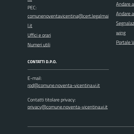
Andare a 
PEC:
Andare a
Segnalazi
wing
Uffici e orari
Portale 
Numeri utili
CONTATTI D.P.O.
E-mail:
Contatti titolare privacy:
privacy@comune.noventa-vicentina.vi.it