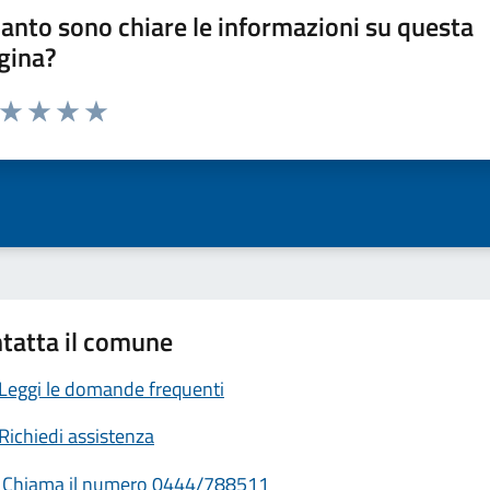
anto sono chiare le informazioni su questa
gina?
a da 1 a 5 stelle la pagina
ta 1 stelle su 5
Valuta 2 stelle su 5
Valuta 3 stelle su 5
Valuta 4 stelle su 5
Valuta 5 stelle su 5
tatta il comune
Leggi le domande frequenti
Richiedi assistenza
Chiama il numero 0444/788511