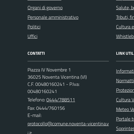
Organi di governo
Salute, 
Personale amministrativo
Tributi, 
Politici
Cultura 
Uffici
Whistleb
CONTATTI
LINK UTIL
Piazza IV Novembre 1
Informati
36025 Noventa Vicentina (VI)
Normatt
C.F. 00480160241 - P.Iva:
Protezion
00480160241
Telefono:
0444/788511
Cultura 
Fax: 0444/760156
Meteo V
E-mail:
Portale t
Soprinte