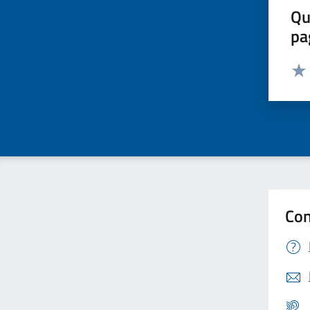
Qu
pa
Valut
Valu
Con