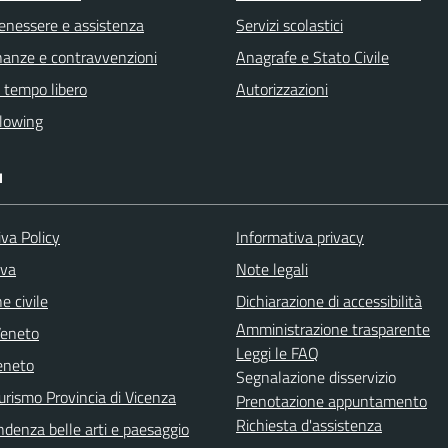
benessere e assistenza
Servizi scolastici
finanze e contravvenzioni
Anagrafe e Stato Civile
e tempo libero
Autorizzazioni
lowing
I
va Policy
Informativa privacy
iva
Note legali
e civile
Dichiarazione di accessibilità
Amministrazione trasparente
Veneto
Leggi le FAQ
eneto
Segnalazione disservizio
urismo Provincia di Vicenza
Prenotazione appuntamento
Richiesta d'assistenza
ndenza belle arti e paesaggio