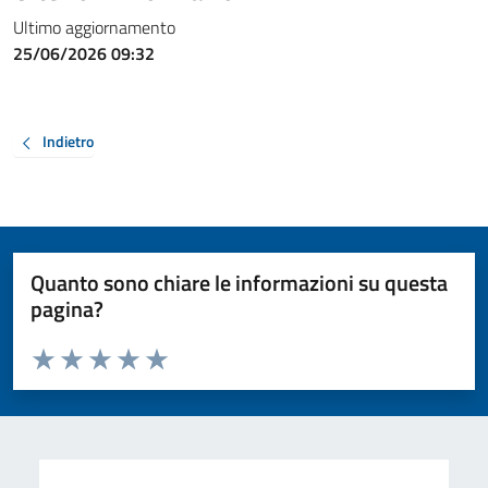
Ultimo aggiornamento
25/06/2026 09:32
Indietro
Quanto sono chiare le informazioni su questa
pagina?
Valuta da 1 a 5 stelle la pagina
Valuta 1 stelle su 5
Valuta 2 stelle su 5
Valuta 3 stelle su 5
Valuta 4 stelle su 5
Valuta 5 stelle su 5