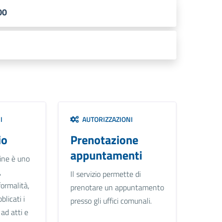
00
I
AUTORIZZAZIONI
io
Prenotazione
appuntamenti
line è uno
,
Il servizio permette di
formalità,
prenotare un appuntamento
licati i
presso gli uffici comunali.
ad atti e