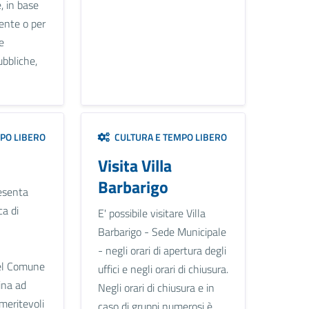
, in base
ente o per
e
bbliche,
PO LIBERO
CULTURA E TEMPO LIBERO
Visita Villa
Barbarigo
resenta
a di
E' possibile visitare Villa
Barbarigo - Sede Municipale
- negli orari di apertura degli
el Comune
uffici e negli orari di chiusura.
ina ad
Negli orari di chiusura e in
 meritevoli
caso di gruppi numerosi è