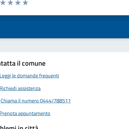
a da 1 a 5 stelle la pagina
ta 1 stelle su 5
Valuta 2 stelle su 5
Valuta 3 stelle su 5
Valuta 4 stelle su 5
Valuta 5 stelle su 5
tatta il comune
Leggi le domande frequenti
Richiedi assistenza
Chiama il numero 0444/788511
Prenota appuntamento
blemi in città