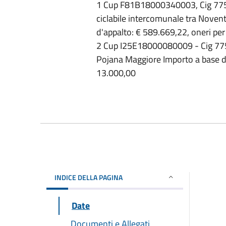
1 Cup F81B18000340003, Cig 7751
ciclabile intercomunale tra Noven
d'appalto: € 589.669,22, oneri per
2 Cup I25E18000080009 - Cig 7751
Pojana Maggiore Importo a base d'a
13.000,00
INDICE DELLA PAGINA
Date
Documenti e Allegati