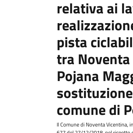
relativa ai la
realizzazion
pista ciclab
tra Noventa 
Pojana Magg
sostituzione 
comune di P
Il Comune di Noventa Vicentina, i
677 del 27/12/2018, nel rispetto de