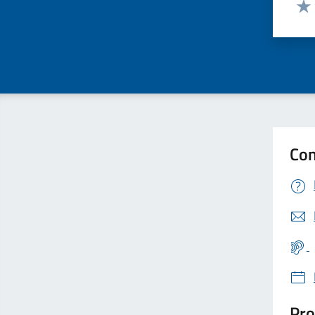
Valut
Valu
Con
Pro