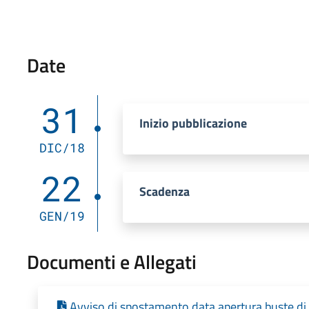
Date
31
Inizio pubblicazione
DIC/18
22
Scadenza
GEN/19
Documenti e Allegati
Avviso di spostamento data apertura buste di