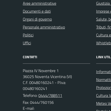
Aree amministrative
Giustizia
Documenti e dati
Imprese 
Organi di governo
Salute, 
Personale amministrativo
Tributi, 
Politici
Cultura 
Uffici
Whistleb
CONTATTI
LINK UTIL
Piazza IV Novembre 1
Informati
36025 Noventa Vicentina (VI)
Normatt
C.F. 00480160241 - P.Iva:
Protezion
00480160241
Telefono:
0444/788511
Cultura 
Fax: 0444/760156
Meteo V
E-mail: