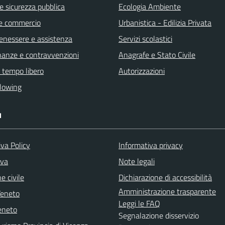
 e sicurezza pubblica
Ecologia Ambiente
e commercio
Urbanistica - Edilizia Privata
benessere e assistenza
Servizi scolastici
finanze e contravvenzioni
Anagrafe e Stato Civile
e tempo libero
Autorizzazioni
lowing
I
va Policy
Informativa privacy
iva
Note legali
e civile
Dichiarazione di accessibilità
Amministrazione trasparente
Veneto
Leggi le FAQ
eneto
Segnalazione disservizio