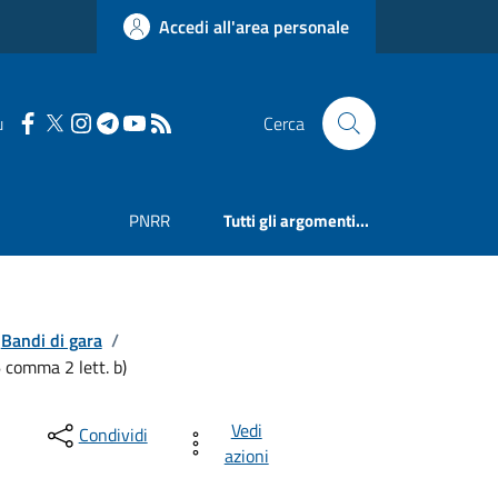
Accedi all'area personale
u
Cerca
PNRR
Tutti gli argomenti...
Bandi di gara
/
6 comma 2 lett. b)
Vedi
Condividi
azioni