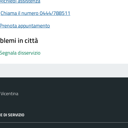
Richiedi assistenza
Chiama il numero 0444/788511
Prenota appuntamento
blemi in città
Segnala disservizio
Vicentina
E DI SERVIZIO