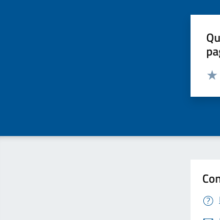
Qu
pa
Valut
Valu
Con