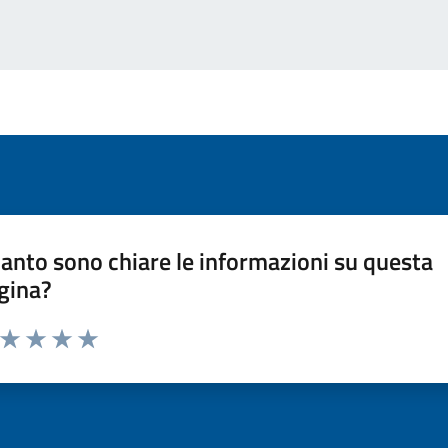
anto sono chiare le informazioni su questa
gina?
a da 1 a 5 stelle la pagina
ta 1 stelle su 5
Valuta 2 stelle su 5
Valuta 3 stelle su 5
Valuta 4 stelle su 5
Valuta 5 stelle su 5