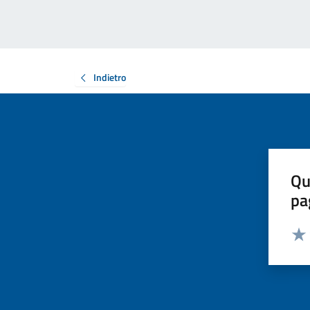
Indietro
Qu
pa
Valut
Valu