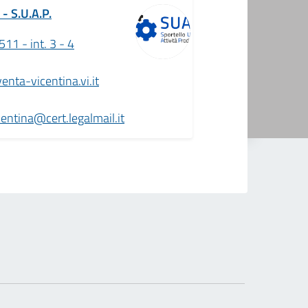
- S.U.A.P.
11 - int. 3 - 4
ta-vicentina.vi.it
ntina@cert.legalmail.it